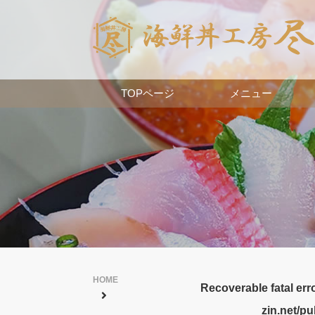
TOPページ
メニュー
HOME
Recoverable fatal err
zin.net/p