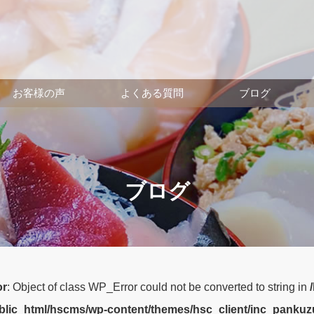
お客様の声
よくある質問
ブログ
ブログ
or
: Object of class WP_Error could not be converted to string in
ublic_html/hscms/wp-content/themes/hsc_client/inc_panku