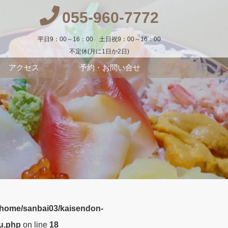
055-960-7772
平日9：00～16：00 土日祝9：00～16：00
不定休(月に1日か2日)
アクセス
予約・お問い合せ
/home/sanbai03/kaisendon-
zu.php
on line
18